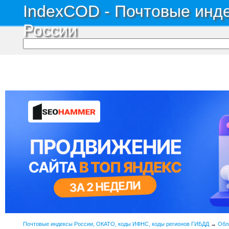
IndexCOD - Почтовые инде
России
Почтовые индексы России, ОКАТО, коды ИФНС, коды регионов ГИБДД
→
Обл