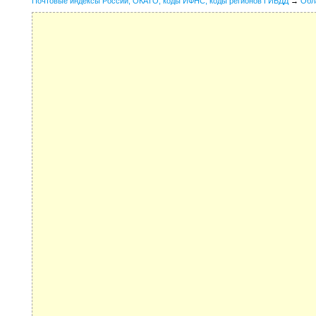
Почтовые индексы России, ОКАТО, коды ИФНС, коды регионов ГИБДД
→
Обл