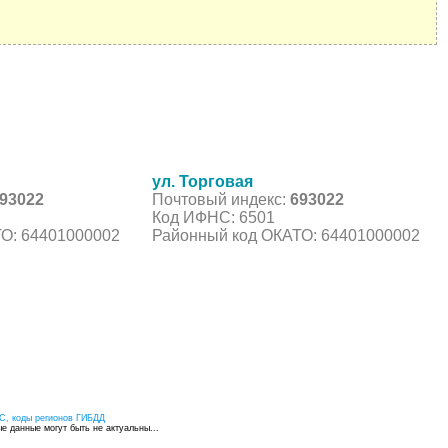
ул. Торговая
93022
Почтовый индекс:
693022
Код ИФНС: 6501
О: 64401000002
Районный код ОКАТО: 64401000002
С, коды регионов ГИБДД
 данные могут быть не актуальны...