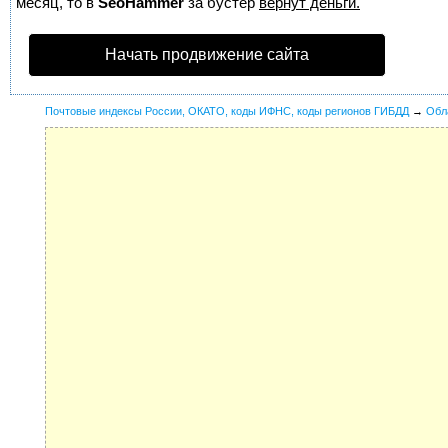
месяц, то в
SeoHammer
за бустер
вернут деньги.
Начать продвижение сайта
Почтовые индексы России, ОКАТО, коды ИФНС, коды регионов ГИБДД
→
Обл