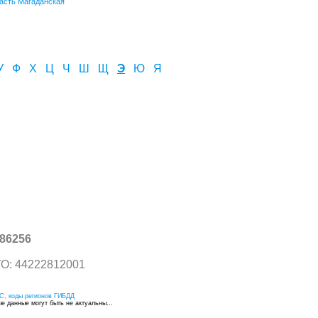
асть Магаданская
У
Ф
Х
Ц
Ч
Ш
Щ
Э
Ю
Я
86256
О: 44222812001
С, коды регионов ГИБДД
 данные могут быть не актуальны...