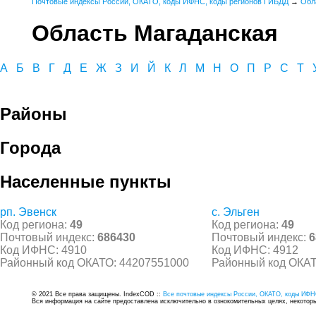
Почтовые индексы России, ОКАТО, коды ИФНС, коды регионов ГИБДД
→
Обл
Область Магаданская
А
Б
В
Г
Д
Е
Ж
З
И
Й
К
Л
М
Н
О
П
Р
С
Т
Районы
Города
Населенные пункты
рп. Эвенск
с. Эльген
Код региона:
49
Код региона:
49
Почтовый индекс:
686430
Почтовый индекс:
6
Код ИФНС: 4910
Код ИФНС: 4912
Районный код ОКАТО: 44207551000
Районный код ОКАТ
© 2021 Все права защищены. IndexCOD ::
Все почтовые индексы России, ОКАТО, коды ИФН
Вся информация на сайте предоставлена исключительно в ознокомительных целях, некоторые