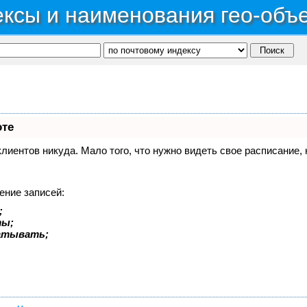
ксы и наименования гео-объ
оте
 клиентов никуда. Мало того, что нужно видеть свое расписание
ение записей:
;
ты;
батывать;