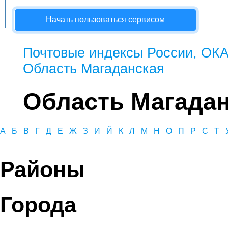
Начать пользоваться сервисом
Почтовые индексы России, ОК
Область Магаданская
Область Магада
А
Б
В
Г
Д
Е
Ж
З
И
Й
К
Л
М
Н
О
П
Р
С
Т
Районы
Города