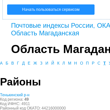
Начать пользоваться сервисом
Почтовые индексы России, ОК
Область Магаданская
Область Магада
А
Б
В
Г
Д
Е
Ж
З
И
Й
К
Л
М
Н
О
П
Р
С
Т
Районы
Тенькинский р-н
Код региона:
49
Код ИФНС: 4911
Районный код ОКАТО: 44216000000