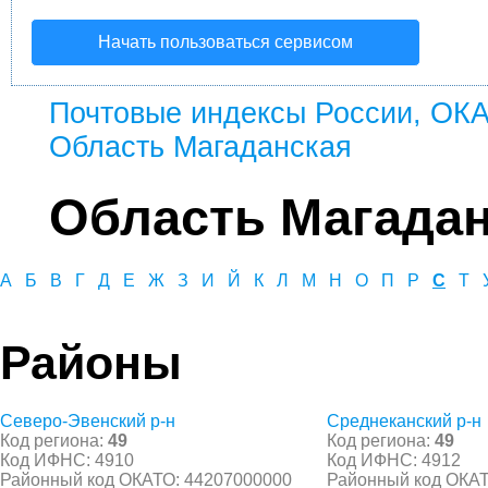
Начать пользоваться сервисом
Почтовые индексы России, ОК
Область Магаданская
Область Магада
А
Б
В
Г
Д
Е
Ж
З
И
Й
К
Л
М
Н
О
П
Р
С
Т
Районы
Северо-Эвенский р-н
Среднеканский р-н
Код региона:
49
Код региона:
49
Код ИФНС: 4910
Код ИФНС: 4912
Районный код ОКАТО: 44207000000
Районный код ОКАТ