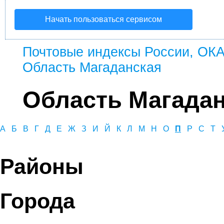
Начать пользоваться сервисом
Почтовые индексы России, ОК
Область Магаданская
Область Магада
А
Б
В
Г
Д
Е
Ж
З
И
Й
К
Л
М
Н
О
П
Р
С
Т
Районы
Города