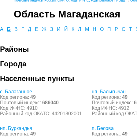
Почтовые индексы России, ОКАТО, коды ИФНС, коды регионов ГИБДД
→
Обл
Область Магаданская
А
Б
В
Г
Д
Е
Ж
З
И
Й
К
Л
М
Н
О
П
Р
С
Т
Районы
Города
Населенные пункты
с. Балаганное
нп. Балыгычан
Код региона:
49
Код региона:
49
Почтовый индекс:
686040
Почтовый индекс:
6
Код ИФНС: 4910
Код ИФНС: 4912
Районный код ОКАТО: 44201802001
Районный код ОКАТ
нп. Буркандья
п. Белова
Код региона:
49
Код региона:
49