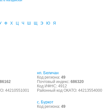
асть Магаданская
У
Ф
Х
Ц
Ч
Ш
Щ
Э
Ю
Я
нп. Беличан
Код региона:
49
86162
Почтовый индекс:
686320
Код ИФНС: 4912
О: 44210551001
Районный код ОКАТО: 44213554000
с. Буркот
Код региона:
49