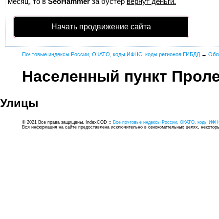
месяц, то в
SeoHammer
за бустер
вернут деньги.
Начать продвижение сайта
Почтовые индексы России, ОКАТО, коды ИФНС, коды регионов ГИБДД
→
Обл
Населенный пункт Прол
Улицы
© 2021 Все права защищены. IndexCOD ::
Все почтовые индексы России, ОКАТО, коды ИФН
Вся информация на сайте предоставлена исключительно в ознокомительных целях, некоторые