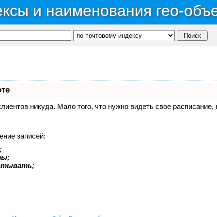
ксы и наименования гео-объ
оте
 клиентов никуда. Мало того, что нужно видеть свое расписание
ение записей:
;
ты;
батывать;