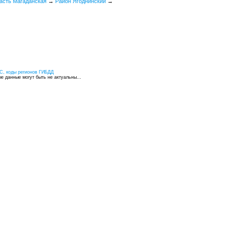
асть Магаданская
→
Район Ягоднинский
→
С, коды регионов ГИБДД
 данные могут быть не актуальны...