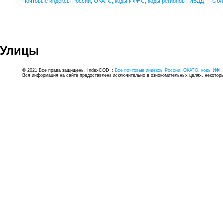
Почтовые индексы России, ОКАТО, коды ИФНС, коды регионов ГИБДД
→
Обл
Улицы
© 2021 Все права защищены. IndexCOD ::
Все почтовые индексы России, ОКАТО, коды ИФН
Вся информация на сайте предоставлена исключительно в ознокомительных целях, некоторые