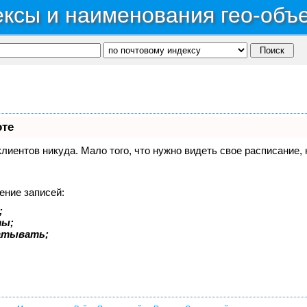
ксы и наименования гео-объ
оте
 клиентов никуда. Мало того, что нужно видеть свое расписание
ение записей:
;
ты;
батывать;