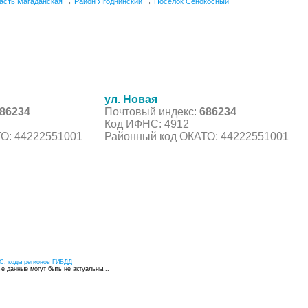
асть Магаданская
→
Район Ягоднинский
→
Поселок Сенокосный
ул. Новая
86234
Почтовый индекс:
686234
Код ИФНС: 4912
О: 44222551001
Районный код ОКАТО: 44222551001
С, коды регионов ГИБДД
 данные могут быть не актуальны...