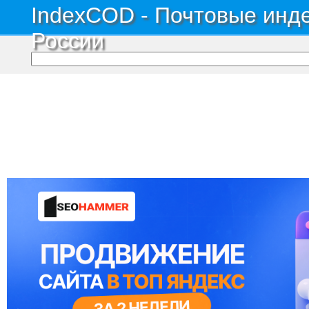
IndexCOD - Почтовые инде
России