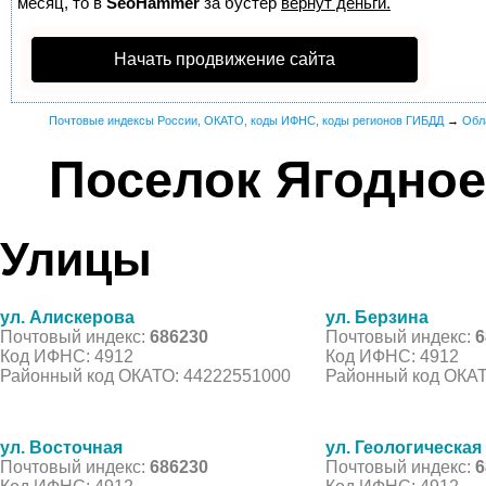
месяц, то в
SeoHammer
за бустер
вернут деньги.
Начать продвижение сайта
Почтовые индексы России, ОКАТО, коды ИФНС, коды регионов ГИБДД
→
Обл
Поселок Ягодное
Улицы
ул. Алискерова
ул. Берзина
Почтовый индекс:
686230
Почтовый индекс:
6
Код ИФНС: 4912
Код ИФНС: 4912
Районный код ОКАТО: 44222551000
Районный код ОКАТ
ул. Восточная
ул. Геологическая
Почтовый индекс:
686230
Почтовый индекс:
6