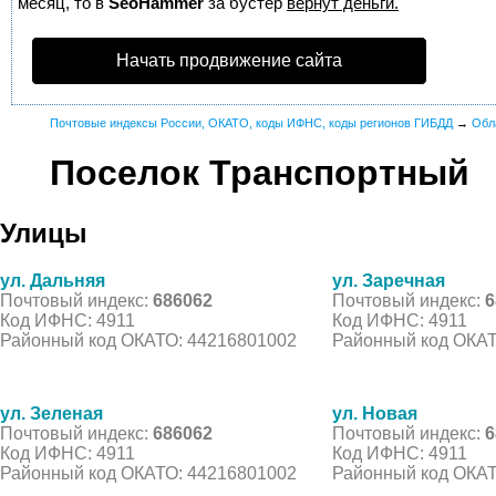
месяц, то в
SeoHammer
за бустер
вернут деньги.
Начать продвижение сайта
Почтовые индексы России, ОКАТО, коды ИФНС, коды регионов ГИБДД
→
Обл
Поселок Транспортный
Улицы
ул. Дальняя
ул. Заречная
Почтовый индекс:
686062
Почтовый индекс:
6
Код ИФНС: 4911
Код ИФНС: 4911
Районный код ОКАТО: 44216801002
Районный код ОКАТ
ул. Зеленая
ул. Новая
Почтовый индекс:
686062
Почтовый индекс:
6
Код ИФНС: 4911
Код ИФНС: 4911
Районный код ОКАТО: 44216801002
Районный код ОКАТ