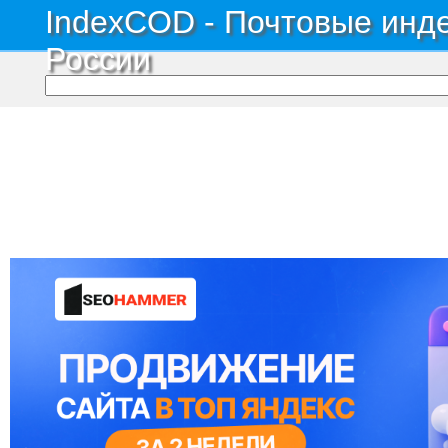
IndexCOD - Почтовые инде
России