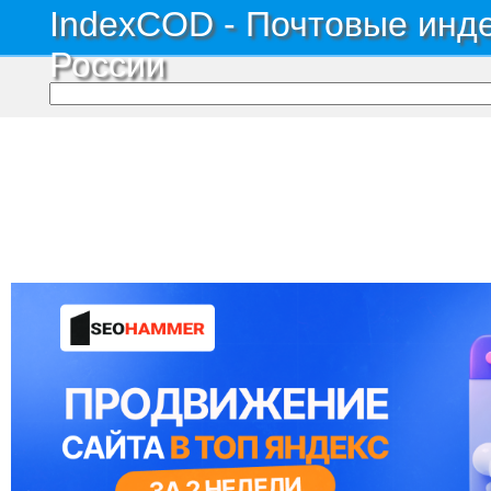
IndexCOD - Почтовые инде
России