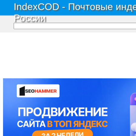
IndexCOD - Почтовые инде
России