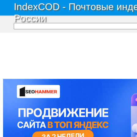
IndexCOD - Почтовые инде
России