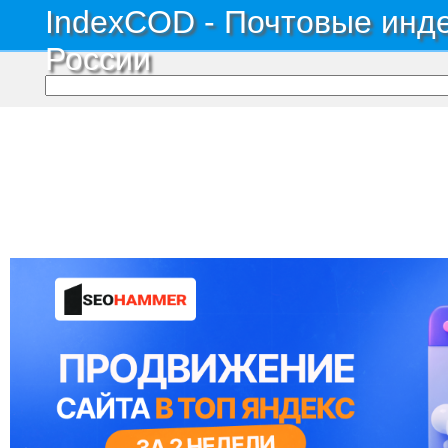
IndexCOD - Почтовые инде
России