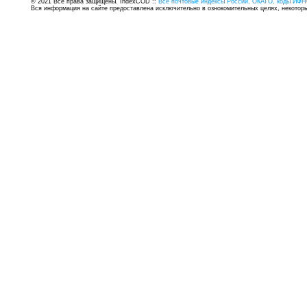
© 2021 Все права защищены. IndexCOD ::
Все почтовые индексы России, ОКАТО, коды ИФН
Вся информация на сайте предоставлена исключительно в ознокомительных целях, некоторые