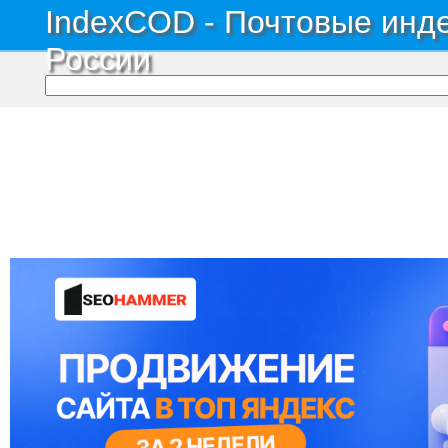
IndexCOD - Почтовые инде
России