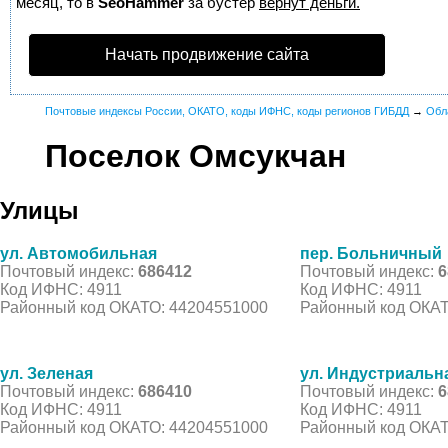
месяц, то в
SeoHammer
за бустер
вернут деньги.
Начать продвижение сайта
Почтовые индексы России, ОКАТО, коды ИФНС, коды регионов ГИБДД
→
Обл
Поселок Омсукчан
Улицы
ул. Автомобильная
пер. Больничный
Почтовый индекс:
686412
Почтовый индекс:
6
Код ИФНС: 4911
Код ИФНС: 4911
Районный код ОКАТО: 44204551000
Районный код ОКАТ
ул. Зеленая
ул. Индустриальн
Почтовый индекс:
686410
Почтовый индекс:
6
Код ИФНС: 4911
Код ИФНС: 4911
Районный код ОКАТО: 44204551000
Районный код ОКАТ