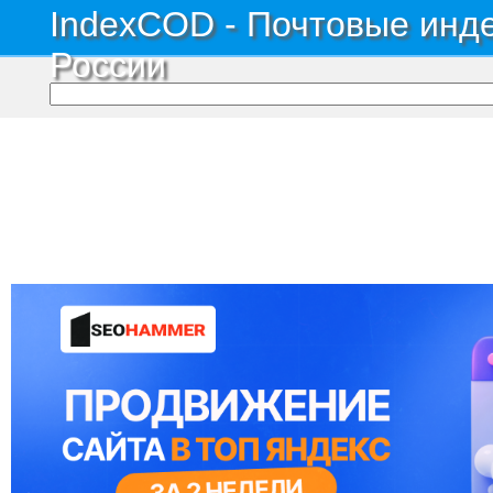
IndexCOD - Почтовые инде
России