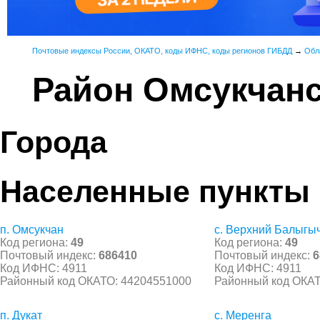
Почтовые индексы России, ОКАТО, коды ИФНС, коды регионов ГИБДД
→
Обл
Район Омсукчан
Города
Населенные пункты
п. Омсукчан
с. Верхний Балыгы
Код региона:
49
Код региона:
49
Почтовый индекс:
686410
Почтовый индекс:
6
Код ИФНС: 4911
Код ИФНС: 4911
Районный код ОКАТО: 44204551000
Районный код ОКАТ
п. Дукат
с. Меренга