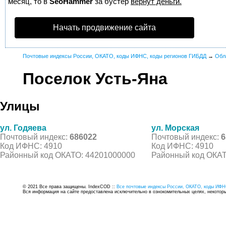
месяц, то в
SeoHammer
за бустер
вернут деньги.
Начать продвижение сайта
Почтовые индексы России, ОКАТО, коды ИФНС, коды регионов ГИБДД
→
Обл
Поселок Усть-Яна
Улицы
ул. Годяева
ул. Морская
Почтовый индекс:
686022
Почтовый индекс:
6
Код ИФНС: 4910
Код ИФНС: 4910
Районный код ОКАТО: 44201000000
Районный код ОКАТ
© 2021 Все права защищены. IndexCOD ::
Все почтовые индексы России, ОКАТО, коды ИФН
Вся информация на сайте предоставлена исключительно в ознокомительных целях, некоторые