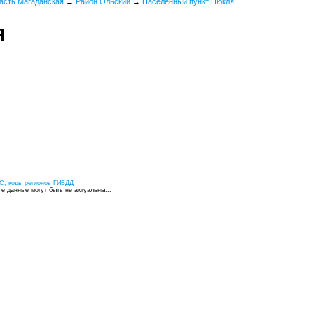
асть Магаданская
→
Район Ольский
→
Населенный пункт Нюкля
я
С, коды регионов ГИБДД
 данные могут быть не актуальны...