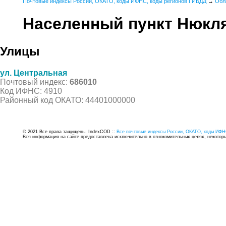
Почтовые индексы России, ОКАТО, коды ИФНС, коды регионов ГИБДД
→
Обл
Населенный пункт Нюкл
Улицы
ул. Центральная
Почтовый индекс:
686010
Код ИФНС: 4910
Районный код ОКАТО: 44401000000
© 2021 Все права защищены. IndexCOD ::
Все почтовые индексы России, ОКАТО, коды ИФН
Вся информация на сайте предоставлена исключительно в ознокомительных целях, некоторые