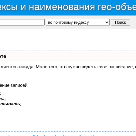
ксы и наименования гео-объ
оте
 клиентов никуда. Мало того, что нужно видеть свое расписание
ение записей:
;
ты;
батывать;