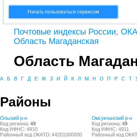
Начать пользоваться сервисом
Почтовые индексы России, ОК
Область Магаданская
Область Магада
А
Б
В
Г
Д
Е
Ж
З
И
Й
К
Л
М
Н
О
П
Р
С
Т
Районы
Ольский р-н
Омсукчанский р-н
Код региона:
49
Код региона:
49
Код ИФНС: 4910
Код ИФНС: 4911
Районный код ОКАТО: 44201000000
Районный код ОКАТ