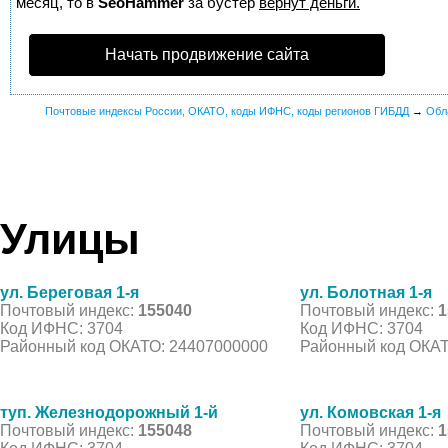
месяц, то в
SeoHammer
за бустер
вернут деньги.
Начать продвижение сайта
Почтовые индексы России, ОКАТО, коды ИФНС, коды регионов ГИБДД
→
Обл
Улицы
ул. Береговая 1-я
ул. Болотная 1-я
Почтовый индекс:
155040
Почтовый индекс:
1
Код ИФНС: 3704
Код ИФНС: 3704
Районный код ОКАТО: 24407000000
Районный код ОКАТ
туп. Железнодорожный 1-й
ул. Комовская 1-я
Почтовый индекс:
155048
Почтовый индекс:
1