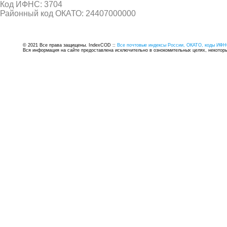
Код ИФНС: 3704
Районный код ОКАТО: 24407000000
© 2021 Все права защищены. IndexCOD ::
Все почтовые индексы России, ОКАТО, коды ИФН
Вся информация на сайте предоставлена исключительно в ознокомительных целях, некоторые