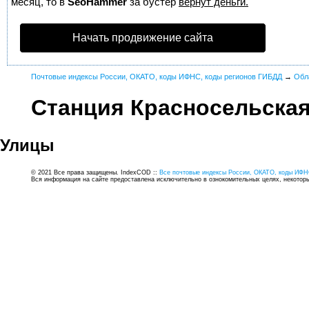
месяц, то в
SeoHammer
за бустер
вернут деньги.
Начать продвижение сайта
Почтовые индексы России, ОКАТО, коды ИФНС, коды регионов ГИБДД
→
Обл
Станция Красносельска
Улицы
© 2021 Все права защищены. IndexCOD ::
Все почтовые индексы России, ОКАТО, коды ИФН
Вся информация на сайте предоставлена исключительно в ознокомительных целях, некоторые