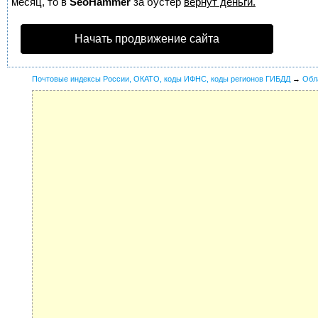
месяц, то в
SeoHammer
за бустер
вернут деньги.
Начать продвижение сайта
Почтовые индексы России, ОКАТО, коды ИФНС, коды регионов ГИБДД
→
Обл