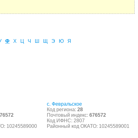
У
Ф
Х
Ц
Ч
Ш
Щ
Э
Ю
Я
с. Февральское
Код региона:
28
76572
Почтовый индекс:
676572
Код ИФНС: 2807
О: 10245589000
Районный код ОКАТО: 10245589001