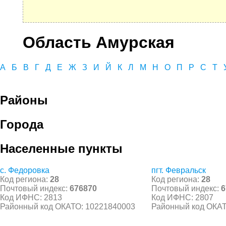
Область Амурская
А
Б
В
Г
Д
Е
Ж
З
И
Й
К
Л
М
Н
О
П
Р
С
Т
Районы
Города
Населенные пункты
с. Федоровка
пгт. Февральск
Код региона:
28
Код региона:
28
Почтовый индекс:
676870
Почтовый индекс:
6
Код ИФНС: 2813
Код ИФНС: 2807
Районный код ОКАТО: 10221840003
Районный код ОКАТ