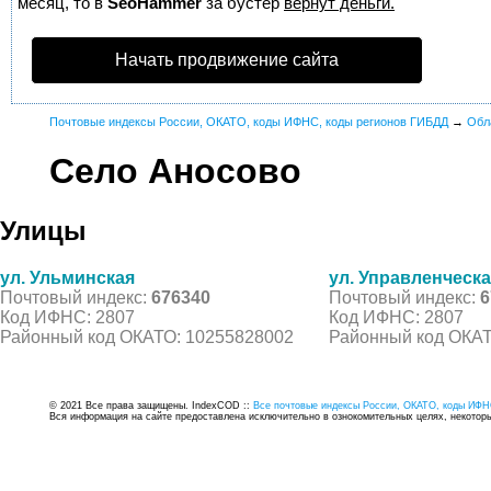
месяц, то в
SeoHammer
за бустер
вернут деньги.
Начать продвижение сайта
Почтовые индексы России, ОКАТО, коды ИФНС, коды регионов ГИБДД
→
Обл
Село Аносово
Улицы
ул. Ульминская
ул. Управленческ
Почтовый индекс:
676340
Почтовый индекс:
6
Код ИФНС: 2807
Код ИФНС: 2807
Районный код ОКАТО: 10255828002
Районный код ОКАТ
© 2021 Все права защищены. IndexCOD ::
Все почтовые индексы России, ОКАТО, коды ИФН
Вся информация на сайте предоставлена исключительно в ознокомительных целях, некоторые