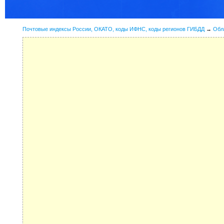
Почтовые индексы России, ОКАТО, коды ИФНС, коды регионов ГИБДД
→
Обл