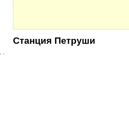
Станция Петруши
Улицы
© 2021 Все права защищены. IndexCOD ::
Все почтовые индексы России, ОКАТО, коды ИФН
Вся информация на сайте предоставлена исключительно в ознокомительных целях, некоторые