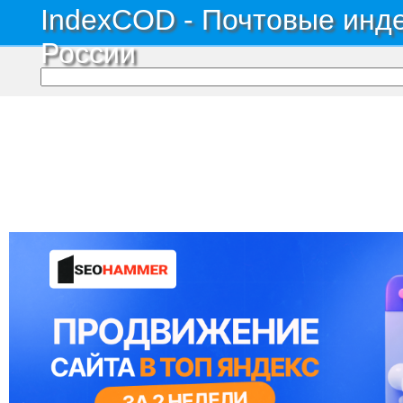
IndexCOD - Почтовые инде
России