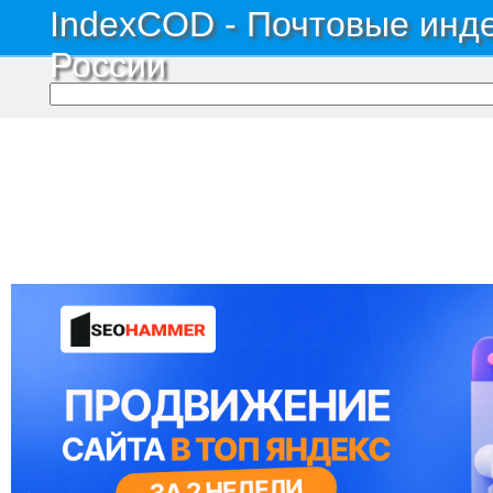
IndexCOD - Почтовые инде
России