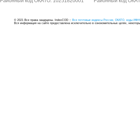
Районный код ОКАТО: 10251820001
Районный код ОКАТ
© 2021 Все права защищены. IndexCOD ::
Все почтовые индексы России, ОКАТО, коды ИФН
Вся информация на сайте предоставлена исключительно в ознокомительных целях, некоторые