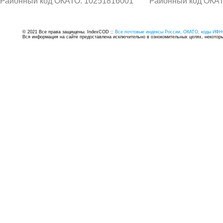
Районный код ОКАТО: 10251816001
Районный код ОКАТ
© 2021 Все права защищены. IndexCOD ::
Все почтовые индексы России, ОКАТО, коды ИФН
Вся информация на сайте предоставлена исключительно в ознокомительных целях, некоторые