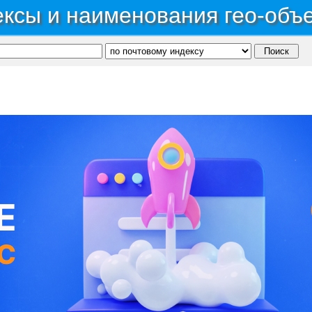
ксы и наименования гео-объ
асть Амурская
→
Район Сковородинский
→
Село Осежено