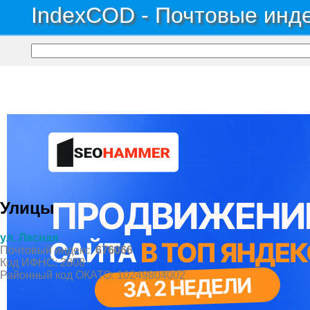
IndexCOD - Почтовые инде
Почтовые индексы России, ОКАТО, коды ИФНС, коды регионов ГИБДД
→
Обл
Село Осежено
Улицы
ул. Лесная
Почтовый индекс:
676066
Код ИФНС: 2808
Районный код ОКАТО: 10249804002