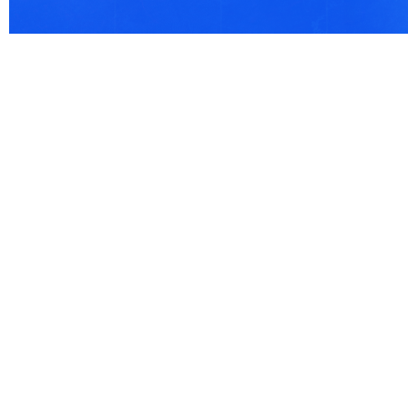
© 2021 Все права защищены. IndexCOD ::
Все почтовые индексы России, ОКАТО, коды ИФН
Вся информация на сайте предоставлена исключительно в ознокомительных целях, некоторые