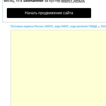
месяц, то в
SeoHammer
за бустер
вернут деньги.
Начать продвижение сайта
Почтовые индексы России, ОКАТО, коды ИФНС, коды регионов ГИБДД
→
Обл