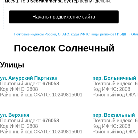
месяц, то в
SeoHammer
за бустер
вернут деньги.
Начать продвижение сайта
Почтовые индексы России, ОКАТО, коды ИФНС, коды регионов ГИБДД
→
Обл
Поселок Солнечный
Улицы
ул. Амурский Партизан
пер. Больничный
Почтовый индекс:
676058
Почтовый индекс:
6
Код ИФНС: 2808
Код ИФНС: 2808
Районный код ОКАТО: 10249815001
Районный код ОКАТ
ул. Верхняя
пер. Вокзальный
Почтовый индекс:
676058
Почтовый индекс:
6
Код ИФНС: 2808
Код ИФНС: 2808
Районный код ОКАТО: 10249815001
Районный код ОКАТ