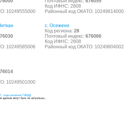
76000
Почтовый индекс:
676055
Код ИФНС: 2808
О: 10249555000
Районный код ОКАТО: 10249814000
Читкан
с. Осежено
Код региона:
28
76030
Почтовый индекс:
676066
Код ИФНС: 2808
О: 10249585006
Районный код ОКАТО: 10249804002
76014
О: 10249501000
С, коды регионов ГИБДД
 данные могут быть не актуальны...