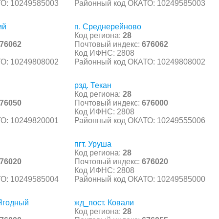
О: 10249585003
Районный код ОКАТО: 10249585003
ий
п. Среднерейново
Код региона:
28
76062
Почтовый индекс:
676062
Код ИФНС: 2808
О: 10249808002
Районный код ОКАТО: 10249808002
рзд. Текан
Код региона:
28
76050
Почтовый индекс:
676000
Код ИФНС: 2808
О: 10249820001
Районный код ОКАТО: 10249555006
пгт. Уруша
Код региона:
28
76020
Почтовый индекс:
676020
Код ИФНС: 2808
О: 10249585004
Районный код ОКАТО: 10249585000
 Ягодный
жд_пост. Ковали
Код региона:
28