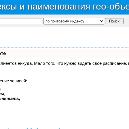
ксы и наименования гео-объ
оте
 клиентов никуда. Мало того, что нужно видеть свое расписание
ение записей:
;
ты;
батывать;