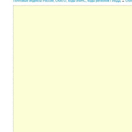
Почтовые индексы России, ОКАТО, коды ИФНС, коды регионов ГИБДД
→
Обл