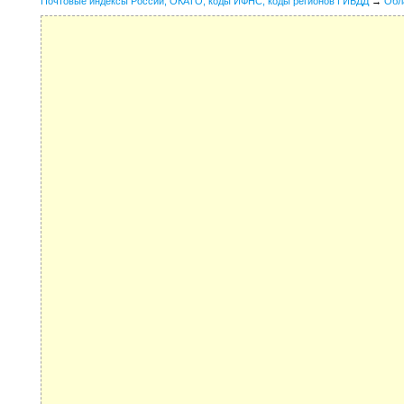
Почтовые индексы России, ОКАТО, коды ИФНС, коды регионов ГИБДД
→
Обл