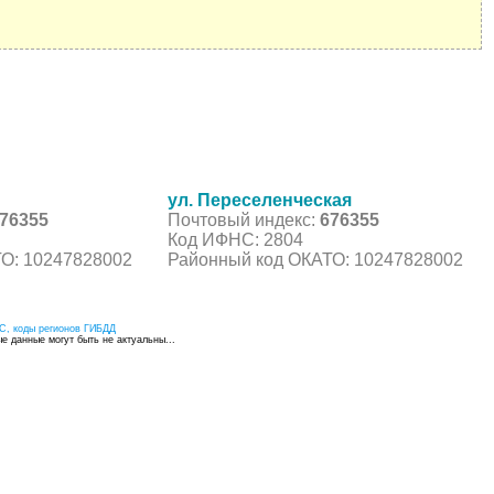
ул. Переселенческая
76355
Почтовый индекс:
676355
Код ИФНС: 2804
О: 10247828002
Районный код ОКАТО: 10247828002
С, коды регионов ГИБДД
 данные могут быть не актуальны...