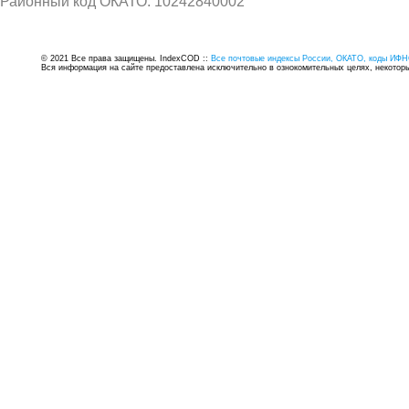
Районный код ОКАТО: 10242840002
© 2021 Все права защищены. IndexCOD ::
Все почтовые индексы России, ОКАТО, коды ИФН
Вся информация на сайте предоставлена исключительно в ознокомительных целях, некоторые