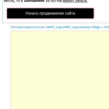
месяц, то в
SeoHammer
за бустер
вернут деньги.
Начать продвижение сайта
Почтовые индексы России, ОКАТО, коды ИФНС, коды регионов ГИБДД
→
Обл