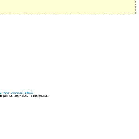
С, коды регионов ГИБДД
 данные могут быть не актуальны...