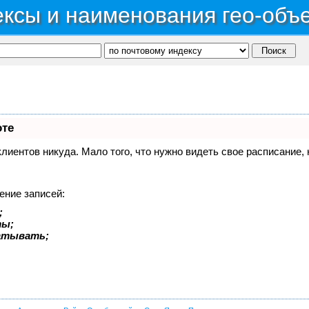
ксы и наименования гео-объ
оте
 клиентов никуда. Мало того, что нужно видеть свое расписание
ение записей:
;
ты;
батывать;