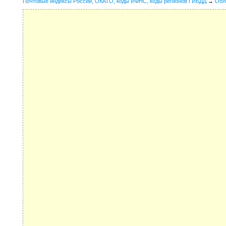
Почтовые индексы России, ОКАТО, коды ИФНС, коды регионов ГИБДД
→
Обл