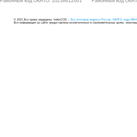
Районный код ОКАТО: 10238812001
Районный код ОКАТ
© 2021 Все права защищены. IndexCOD ::
Все почтовые индексы России, ОКАТО, коды ИФН
Вся информация на сайте предоставлена исключительно в ознокомительных целях, некоторые