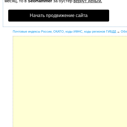
месяц, то в
SeoHammer
за бустер
вернут деньги.
Начать продвижение сайта
Почтовые индексы России, ОКАТО, коды ИФНС, коды регионов ГИБДД
→
Обл