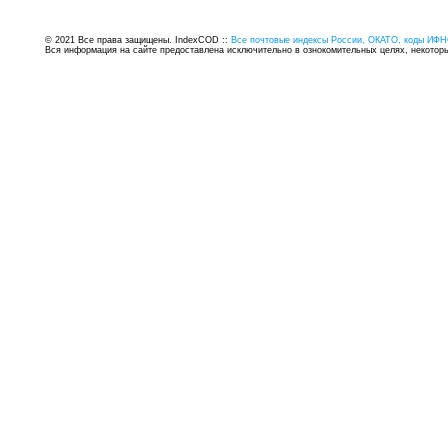
© 2021 Все права защищены. IndexCOD ::
Все почтовые индексы России, ОКАТО, коды ИФН
Вся информация на сайте предоставлена исключительно в ознокомительных целях, некоторые