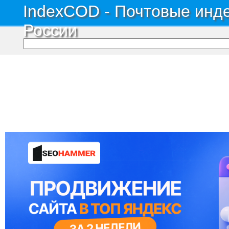
IndexCOD - Почтовые инде
России