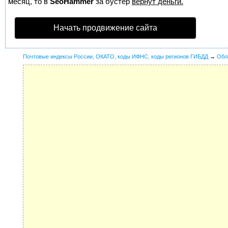
месяц, то в
SeoHammer
за бустер
вернут деньги.
Начать продвижение сайта
Почтовые индексы России, ОКАТО, коды ИФНС, коды регионов ГИБДД
→
Обл