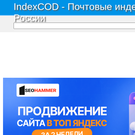
IndexCOD - Почтовые инде
России