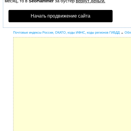
месяц, то в
SeoHammer
за бустер
вернут деньги.
Начать продвижение сайта
Почтовые индексы России, ОКАТО, коды ИФНС, коды регионов ГИБДД
→
Обл